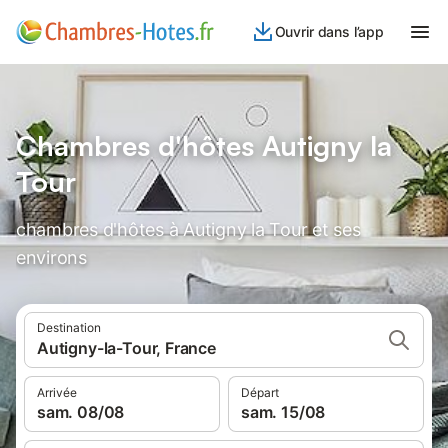
Ouvrir dans l’app
Chambres d'hôtes Autigny la
Tour
chambres d'hôtes à Autigny la Tour et ses
environs
Destination
Autigny-la-Tour, France
Arrivée
Départ
sam. 08/08
sam. 15/08