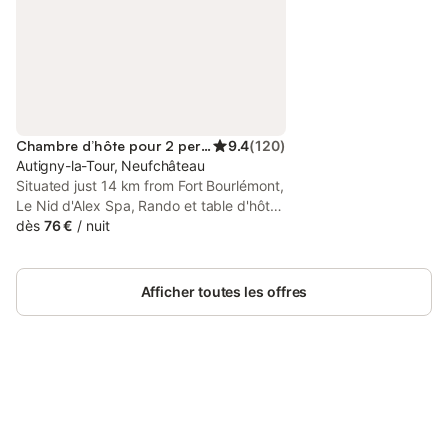
Chambre d’hôte pour 2 personnes
9.4
(
120
)
Autigny-la-Tour, Neufchâteau
Situated just 14 km from Fort Bourlémont,
Le Nid d'Alex Spa, Rando et table d'hôte
offers accommodation in Autigny-la-Tour
dès
76 €
/
nuit
with access to a garden, a shared
lounge, as well as a shared kitchen.
Afficher toutes les offres
Connectez-vous et économisez
Se connecter
jusqu'à 10% sur nos logements.