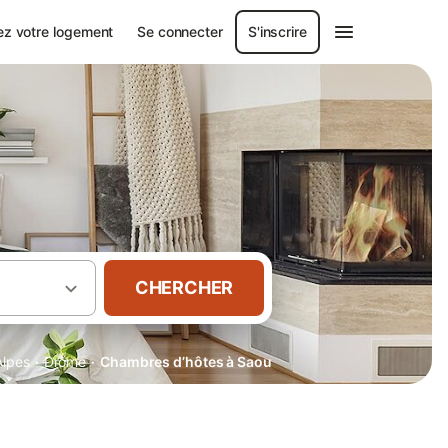
ez votre logement
Se connecter
S'inscrire
CHERCHER
·
·
lpes
Drôme
Chambres d’hôtes à Saou