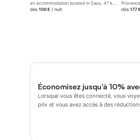
an accommodation located in Saou, 47 km
Provence
from Valence Parc Expo and 26 km from
dès
100 €
/
nuit
Provença
dès
177 
Domaine de Sagnol Golf. This property
pleine na
offers access to a terrace, free private
Une resta
parking and free WiFi.
en bio-éc
ce Gîtes 
une vue 
directeme
Économisez jusqu’à 10% av
Lorsque vous êtes connecté, vous voyez
prix et vous avez accès à des réduction
Se connecter ou s'inscrire