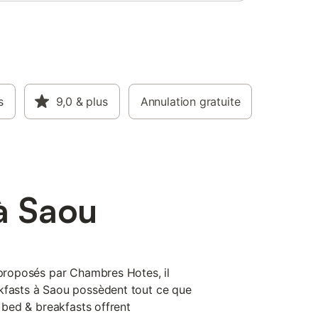
s
9,0
& plus
Annulation gratuite
à Saou
s proposés par Chambres Hotes, il
kfasts à Saou possèdent tout ce que
s bed & breakfasts offrent