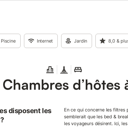
Piscine
Internet
Jardin
8,0
& plu
 Chambres d’hôtes 
es disposent les
En ce qui concerne les filtre
semblerait que les bed & brea
 ?
les voyageurs désirent. Ici, le