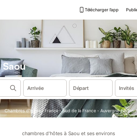
Télécharger l’app
Publi
 Saou
Arrivée
Départ
Invités
·
·
·
Chambres d'hôtes
France
Sud de la France
Auvergne-Rhône-A
chambres d'hôtes à Saou et ses environs