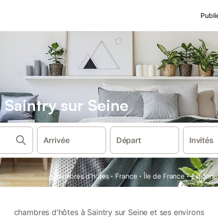
Publi
Saintry sur Seine
Arrivée
Départ
Invités
·
·
·
Chambres d'hôtes
France
Île de France
Essonne
chambres d'hôtes à Saintry sur Seine et ses environs