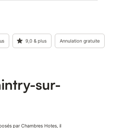
lus
9,0
& plus
Annulation gratuite
intry-sur-
osés par Chambres Hotes, il