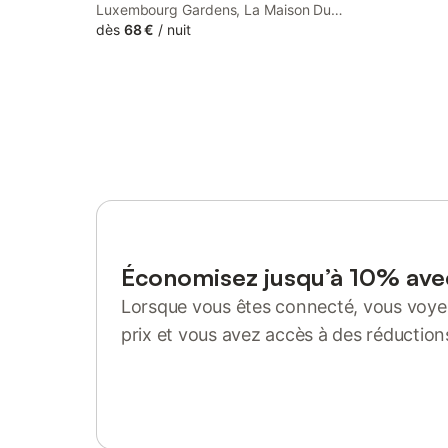
Luxembourg Gardens, La Maison Du
Bonheur features air-conditioned rooms
dès
68 €
/
nuit
with free WiFi and express check-in and
check-out.
Économisez jusqu’à 10% av
Lorsque vous êtes connecté, vous voyez
prix et vous avez accès à des réduction
Se connecter ou s'inscrire