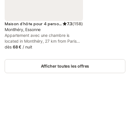
Maison d’hôte pour 4 personnes
7.3
(
158
)
Montlhéry, Essonne
Appartement avec une chambre is
located in Montlhéry, 27 km from Paris
Expo - Porte de Versailles, 27 km from
dès
68 €
/
nuit
Sainte-Chapelle, as well as 28 km from
Rodin Museum. This property offers
access to a terrace and free private
Afficher toutes les offres
parking.
Connectez-vous et économisez
Se connecter
jusqu'à 10% sur nos logements.