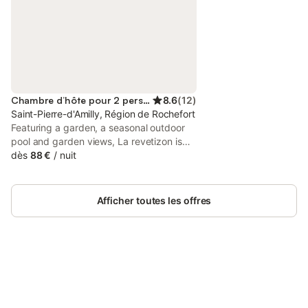
Chambre d’hôte pour 2 personnes
8.6
(
12
)
Saint-Pierre-d'Amilly, Région de Rochefort
Featuring a garden, a seasonal outdoor
pool and garden views, La revetizon is
situated in Saint-Pierre-dʼAmilly. This
dès
88 €
/
nuit
property offers access to a terrace and
free private parking.
Afficher toutes les offres
Connectez-vous et économisez
Se connecter
jusqu'à 10% sur nos logements.