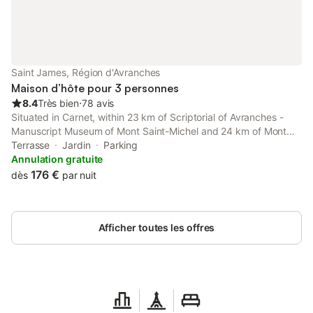
Saint James, Région d'Avranches
Maison d’hôte pour 3 personnes
8.4
Très bien
⋅
78 avis
Situated in Carnet, within 23 km of Scriptorial of Avranches -
Manuscript Museum of Mont Saint-Michel and 24 km of Mont
Saint Michel Abbey, B&B La Gautraie features accommodation
Terrasse
Jardin
Parking
with a garden as well as free private parking for guests who
Annulation gratuite
drive.
176 €
dès
par nuit
Afficher toutes les offres