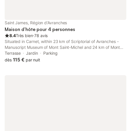
Saint James, Région d'Avranches
Maison d’hôte pour 4 personnes
8.4
Très bien
⋅
78 avis
Situated in Carnet, within 23 km of Scriptorial of Avranches -
Manuscript Museum of Mont Saint-Michel and 24 km of Mont
Saint Michel Abbey, B&B La Gautraie features accommodation
Terrasse
Jardin
Parking
with a garden as well as free private parking for guests who
115 €
dès
par nuit
drive.