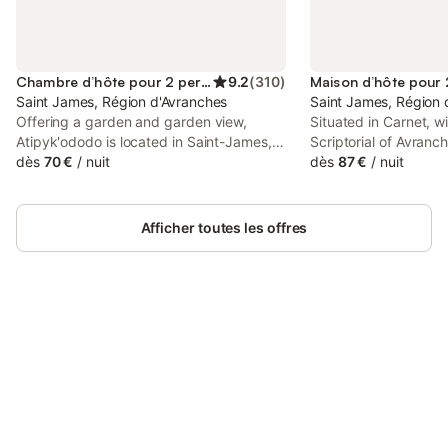
Chambre d’hôte pour 2 personnes
9.2
(
310
)
Saint James, Région d'Avranches
Saint James, Région 
Offering a garden and garden view,
Situated in Carnet, w
Atipyk'ododo is located in Saint-James,
Scriptorial of Avranc
22 km from Scriptorial of Avranches -
dès
70 €
/
nuit
Museum of Mont Sain
dès
87 €
/
nuit
Manuscript Museum of Mont Saint-Michel
of Mont Saint Michel
and 25 km from Mont Saint Michel
Gautraie features ac
Abbey.
garden as well as fre
Afficher toutes les offres
guests who drive.
Connectez-vous et économisez
Se connecter
jusqu'à 10% sur nos logements.