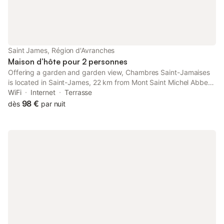
Saint James, Région d'Avranches
Maison d’hôte pour 2 personnes
Offering a garden and garden view, Chambres Saint-Jamaises
is located in Saint-James, 22 km from Mont Saint Michel Abbey
and 22 km from Mont Saint-Michel. This property offers access
WiFi
Internet
Terrasse
to a terrace, free private parking and free WiFi.
98 €
dès
par nuit