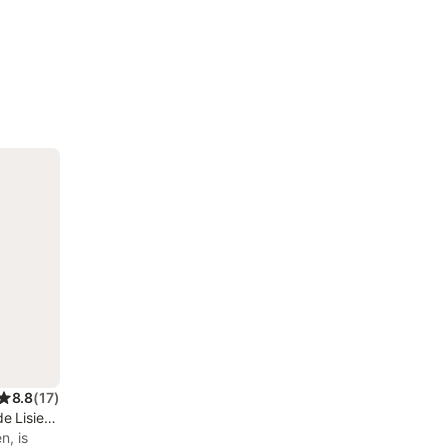
8.8
(
17
)
de Lisieux
n, is