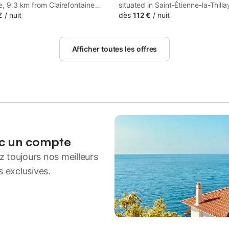
ye, 9.3 km from Clairefontaine
situated in Saint-Étienne-la-Thilla
se, 10 km from Casino Barrière
€
/
nuit
km from Clairefontaine Racecour
dès
112 €
/
nuit
, as well as 11 km from Trouville-
from Deauville Casino, as well as
 SNCF Railway Station.
from Trouville-Deauville SNCF Ra
Station.
Afficher toutes les offres
ec un compte
 toujours nos meilleurs
s exclusives.