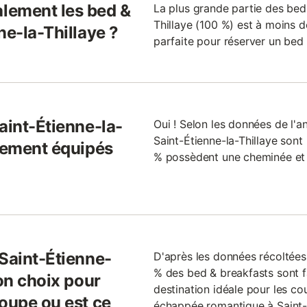
lement les bed &
La plus grande partie des bed
Thillaye (100 %) est à moins de
ne-la-Thillaye ?
parfaite pour réserver un bed 
aint-Étienne-la-
Oui ! Selon les données de l'a
Saint-Étienne-la-Thillaye sont
alement équipés
% possèdent une cheminée et 
 Saint-Étienne-
D'après les données récoltée
% des bed & breakfasts sont fa
bon choix pour
destination idéale pour les co
roupe ou est ce
échappée romantique à Saint-É