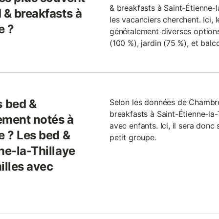
& breakfasts à Saint-Étienne-l
 & breakfasts à
les vacanciers cherchent. Ici, 
e ?
généralement diverses options,
(100 %), jardin (75 %), et balc
 bed &
Selon les données de Chambr
breakfasts à Saint-Étienne-la-
ement notés à
avec enfants. Ici, il sera don
e ? Les bed &
petit groupe.
ne-la-Thillaye
illes avec