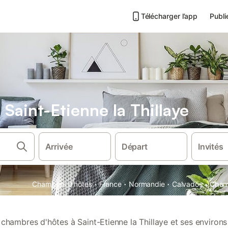
Télécharger l’app
Publi
Saint-Etienne la Thillaye
Arrivée
Départ
Invités
·
·
·
·
Chambres d'hôtes
France
Normandie
Calvados
Chamb
chambres d'hôtes à Saint-Etienne la Thillaye et ses environs