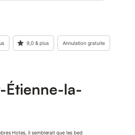
us
9,0
& plus
Annulation gratuite
-Étienne-la-
res Hotes, il semblerait que les bed