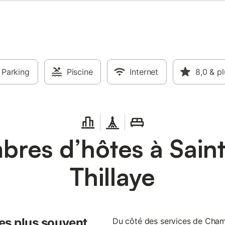
Parking
Piscine
Internet
8,0
& pl
res d’hôtes à Saint
Thillaye
les plus souvent
Du côté des services de Chamb