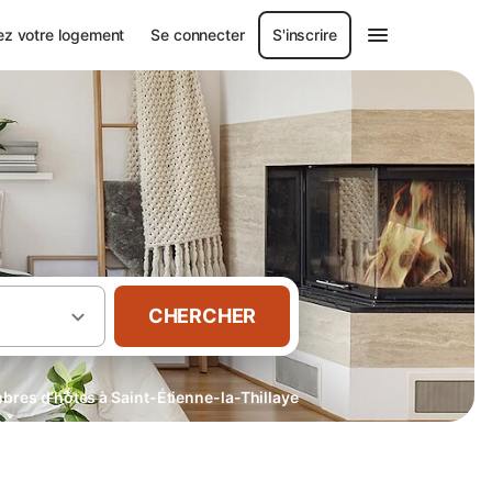
ez votre logement
Se connecter
S'inscrire
CHERCHER
res d’hôtes à Saint-Étienne-la-Thillaye