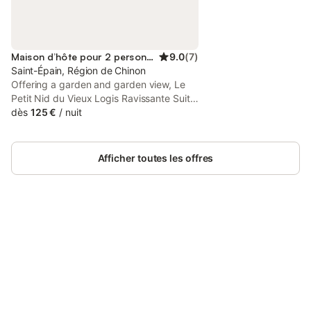
Maison d’hôte pour 2 personnes
9.0
(
7
)
Saint-Épain, Région de Chinon
Offering a garden and garden view, Le
Petit Nid du Vieux Logis Ravissante Suite
dans vallée troglodyte is situated in
dès
125 €
/
nuit
Saint-Épain, 33 km from Parc des
Expositions Tours and 33 km from
Château du Rivau.
Afficher toutes les offres
Connectez-vous et économisez
Se connecter
jusqu'à 10% sur nos logements.