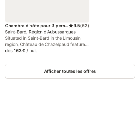
Chambre d’hôte pour 3 personnes
9.5
(
62
)
Saint-Bard, Région d'Aubussargues
Situated in Saint-Bard in the Limousin
region, Château de Chazelpaud features
accommodation with free private
dès
163 €
/
nuit
parking, as well as access to a hot tub.
The property features garden views, and
is 48 km from National Golf.
Afficher toutes les offres
Connectez-vous et économisez
Se connecter
jusqu'à 10% sur nos logements.