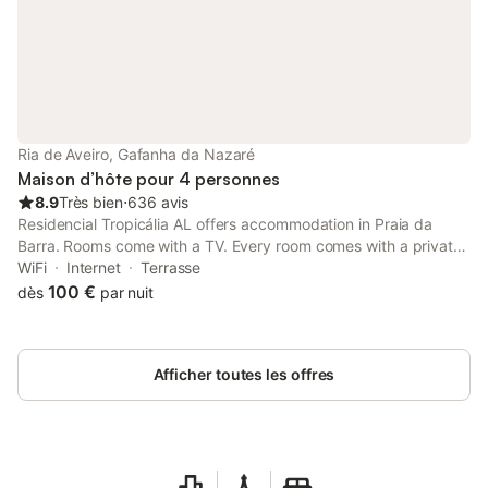
Ria de Aveiro, Gafanha da Nazaré
Maison d’hôte pour 4 personnes
8.9
Très bien
⋅
636 avis
Residencial Tropicália AL offers accommodation in Praia da
Barra. Rooms come with a TV. Every room comes with a private
bathroom equipped with a bath and bidet.
WiFi
Internet
Terrasse
100 €
dès
par nuit
Afficher toutes les offres