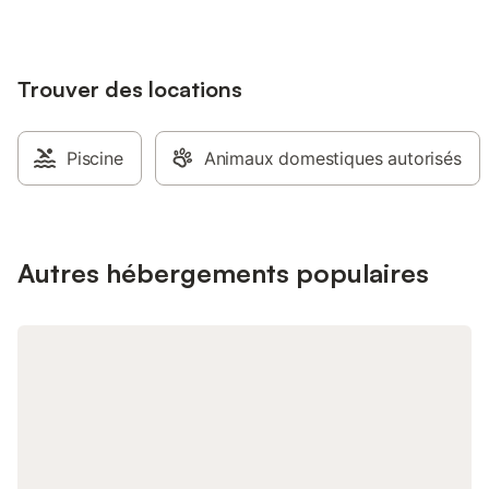
environnement calme
d'une télévision à éc
câblées, d'un bureau
Trouver des locations
thé et à café. L'établ
accessible aux perso
réduite et propose 
adaptés, notamment
Piscine
Animaux domestiques autorisés
d'urgence dans la sall
qu'un salon commun 
l'extérieur, vous trou
une terrasse bien ex
de jardin, ainsi qu'un
Autres hébergements populaires
d'eau salée. L'établi
fumeurs, bien qu'une
désignée soit disponib
proximité incluent la 
plongée, la pêche, la
cyclisme, avec des vé
visites ou des cours s
peuvent être organisé
disponible dans tout 