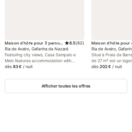
Maison d’hôte pour 3 personnes
8.5
(
82
)
Ria de Aveiro, Gafanha da Nazaré
Ria de Aveiro, Gafan
Featuring city views, Casa Sampaio e
Situé à Praia da Bar
Melo features accommodation with
de 27 m² est un loge
balcony, around 300 metres from Praia
dès
83 €
/
nuit
pouvant accueillir ju
dès
202 €
/
nuit
da Barra Beach. The property has quiet
Installé à seulement 
street views and is 11 km from University
à 3 km du centre-ville
of Aveiro and 11 km from Congressional
direct à la côte tout 
Afficher toutes les offres
Center of Aveiro.
proximité des commod
L'agencement compr
avec un grand lit kin
de vie doté d'un cana
salle de bains privée 
Connectez-vous et économisez
commune. L'intérieur 
Se connecter
jusqu'à 10% sur nos logements.
climatisation, du cha
chambres insonorisée