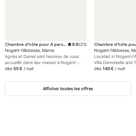
Chambre d’hôte pour 4 personnes
9.9
(
21
)
Nogent-l'Abbesse, Marne
Nogent-l'Abbesse, M
Agnès et Daniel sont heureux de vous
Located in Nogent-lʼ
accueillir dans leur maison à Nogent-
Villa Demoiselle and
l'Abbesse, située à 10 km de la ville de
dès
55 €
/
nuit
Champagne Automob
dès
140 €
/
nuit
Reims. Agriculteur et viticulteur, Daniel
Les3Jchambresdhote
vous parlera de l'élaboration du
air-conditioned acco
Champagne. Vente de Champagne sur
terrace and free WiFi
Afficher toutes les offres
place. Chaque chambre est équipée de
salle de douche et de WC privatifs. Une
cuisine est à disposition pour les hôtes
dans la salle d'accueil et de petits
déjeuners. Merci de réserver de
préférence par mail. La Chambre
Connectez-vous et économisez
Se connecter
Automne peut accueillir 2, 3 ou 4 pers.
jusqu'à 10% sur nos logements.
15,00 € de supplément pour la 4ème