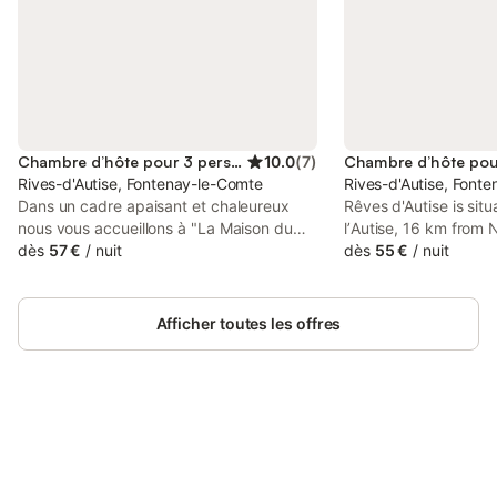
Chambre d’hôte pour 3 personnes
10.0
(
7
)
Rives-d'Autise, Fontenay-le-Comte
Rives-d'Autise, Font
Dans un cadre apaisant et chaleureux
Rêves d'Autise is situ
nous vous accueillons à "La Maison du
lʼAutise, 16 km from 
Chat qui Pelote". Sur les chemins de
dès
57 €
/
nuit
from Le Moulin du Ro
dès
55 €
/
nuit
Compostelle, à la lisière du Marais
Donjon de Niort. It i
Poitevin, venez découvrir un terroir
Niort Train Station a
authentique, riche en architecture et en
parking.
Afficher toutes les offres
gastronomie. Nous avons deux chambres
: - une chambre spacieuse avec un lit
160 cm. Un lit d'appoint peut être installé
pour accueillir une 3me personne. - la
deuxième chambre comporte un lit 140
cm. Un lit parapluie peut-être mis. Un lit
Connectez-vous et économisez
Se connecter
pour bébé peut-être installé dans la
jusqu'à 10% sur nos logements.
chambre avec un supplément financier