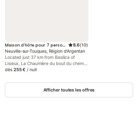
Maison d’hôte pour 7 personnes
8.6
(
10
)
Neuville-sur-Touques, Région d'Argentan
Located just 37 km from Basilica of
Lisieux, La Chaumière du bout du chemin
- Calme - Chambre RDC features
dès
255 €
/
nuit
accommodation in Neuville-sur-Touques
with access to a garden, a shared
lounge, as well as a concierge service.
Afficher toutes les offres
Connectez-vous et économisez
Se connecter
jusqu'à 10% sur nos logements.