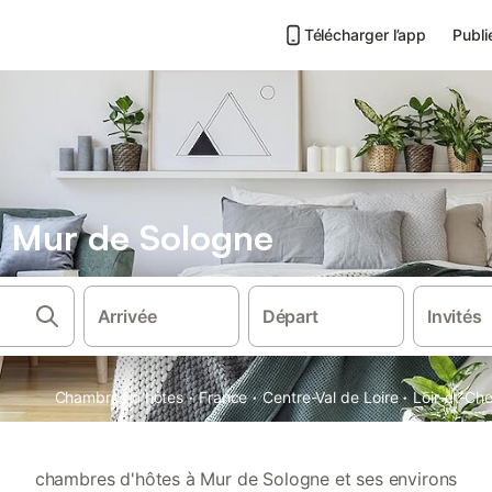
Télécharger l’app
Publi
 Mur de Sologne
Arrivée
Départ
Invités
·
·
·
Chambres d'hôtes
France
Centre-Val de Loire
Loir-et-Che
chambres d'hôtes à Mur de Sologne et ses environs