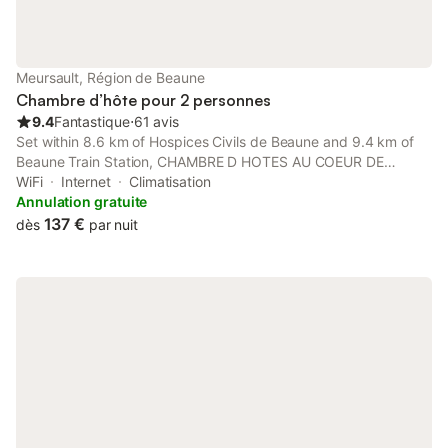
Meursault, Région de Beaune
Chambre d’hôte pour 2 personnes
9.4
Fantastique
⋅
61 avis
Set within 8.6 km of Hospices Civils de Beaune and 9.4 km of
Beaune Train Station, CHAMBRE D HOTES AU COEUR DE
MEURSAULT in Meursault offers a garden and rooms with free
WiFi
Internet
Climatisation
WiFi.
Annulation gratuite
137 €
dès
par nuit