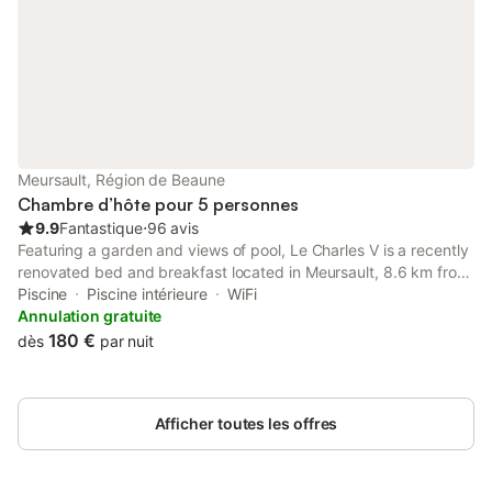
terrasse ensoleillée avec mobilier de jardin, ainsi qu'à une
piscine d'eau salée saisonnière avec chaises longues et un bar
de piscine. La propriété est entièrement non-fumeurs et des
heures de calme sont respectées pour maintenir une
atmosphère paisible. Vous trouverez le centre-ville et les points
d'intérêt locaux à moins de 100 m, tandis que la gare et les
transports en commun se situent à 2,5 km. La location de vélos
peut être organisée pour vous aider à découvrir les environs, et
Meursault, Région de Beaune
le service de conciergerie est disponible pour répondre à
Chambre d’hôte pour 5 personnes
9.9
Fantastique
⋅
96 avis
Featuring a garden and views of pool, Le Charles V is a recently
renovated bed and breakfast located in Meursault, 8.6 km from
Hospices Civils de Beaune.
Piscine
Piscine intérieure
WiFi
Annulation gratuite
180 €
dès
par nuit
Afficher toutes les offres