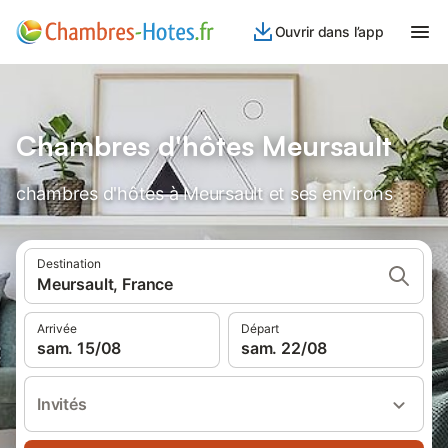
Ouvrir dans l’app
Chambres d'hôtes Meursault
chambres d'hôtes à Meursault et ses environs
Destination
Meursault, France
Arrivée
Départ
sam. 15/08
sam. 22/08
Invités