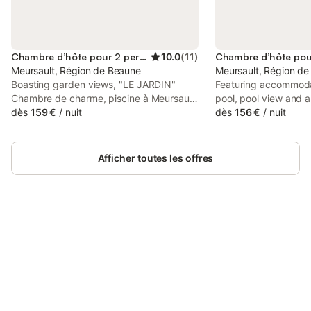
Chambre d’hôte pour 2 personnes
10.0
(
11
)
Meursault, Région de Beaune
Meursault, Région d
Boasting garden views, "LE JARDIN"
Featuring accommodat
Chambre de charme, piscine à Meursault
pool, pool view and a
offers accommodation with a terrace,
dès
159 €
/
nuit
Chambre du Clos - Me
dès
156 €
/
nuit
around 8.1 km from Hospices Civils de
Meursault. The prope
Beaune. Featuring pool views, a garden
and inner courtyard 
and a private pool, this bed and
from Beaune Train Sta
Afficher toutes les offres
breakfast also has free WiFi.
Connectez-vous et économisez
Se connecter
jusqu'à 10% sur nos logements.