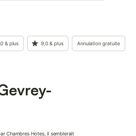
,0
& plus
9,0
& plus
Annulation gratuite
Gevrey-
par Chambres Hotes, il semblerait