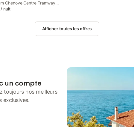
om Chenove Centre Tramway
La Chambre Des Issarts features
/
nuit
ation with quiet street views,
 and free private parking.
Afficher toutes les offres
ec un compte
 toujours nos meilleurs
s exclusives.