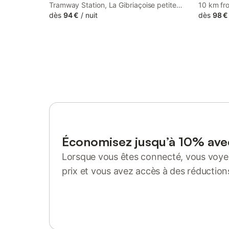
Tramway Station, La Gibriaçoise petite
10 km fr
chambre chez l habitant features
dès
94 €
/
nuit
Station, 
dès
98 €
accommodation with free WiFi and free
accommod
private parking.
free WiFi
Économisez jusqu’à 10% av
Lorsque vous êtes connecté, vous voyez
prix et vous avez accès à des réduction
Se connecter ou s'inscrire