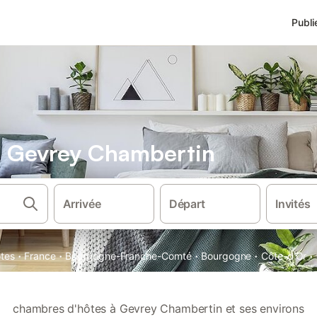
Publi
 Gevrey Chambertin
Arrivée
Départ
Invités
·
·
·
·
·
tes
France
Bourgogne-Franche-Comté
Bourgogne
Côte-d'Or
chambres d'hôtes à Gevrey Chambertin et ses environs