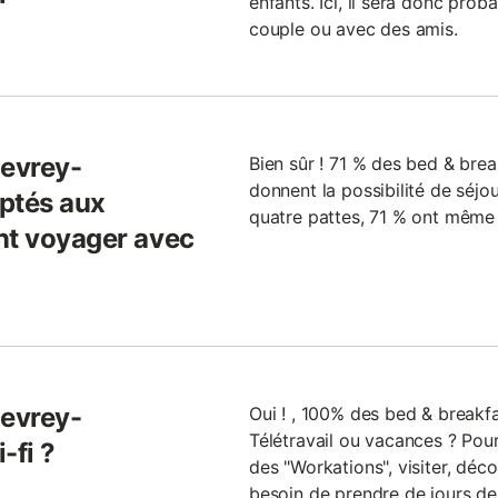
enfants. Ici, il sera donc pro
couple ou avec des amis.
Gevrey-
Bien sûr ! 71 % des bed & br
donnent la possibilité de séjo
ptés aux
quatre pattes, 71 % ont même 
nt voyager avec
Gevrey-
Oui ! , 100% des bed & breakf
Télétravail ou vacances ? Pour
-fi ?
des "Workations", visiter, déc
besoin de prendre de jours de