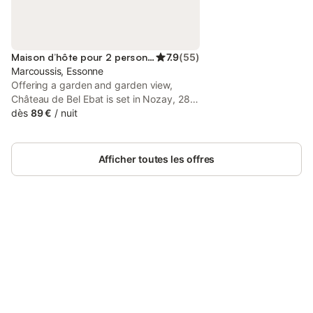
Maison d’hôte pour 2 personnes
7.9
(
55
)
Marcoussis, Essonne
Offering a garden and garden view,
Château de Bel Ebat is set in Nozay, 28
km from Palace of Versailles and 29 km
dès
89 €
/
nuit
from France Miniature.
Afficher toutes les offres
Connectez-vous et économisez
Se connecter
jusqu'à 10% sur nos logements.