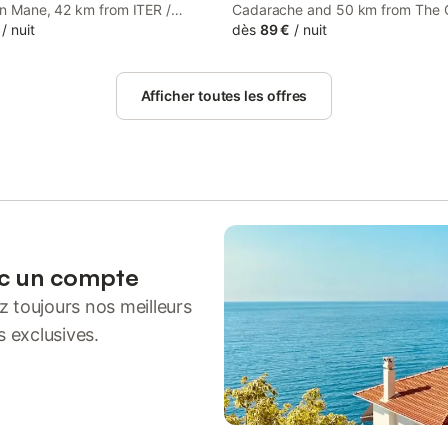
in Mane, 42 km from ITER /
Cadarache and 50 km from The 
e, 50 km from The Ochre Trail,
/
nuit
Trail, Le Cabanon de Pépé provi
dès
89 €
/
nuit
s 24 km from Golf du Luberon.
spacious air-conditioned accom
erty offers access to a terrace,
with a terrace and free WiFi.
ate parking and free WiFi.
Afficher toutes les offres
ec un compte
 toujours nos meilleurs
s exclusives.