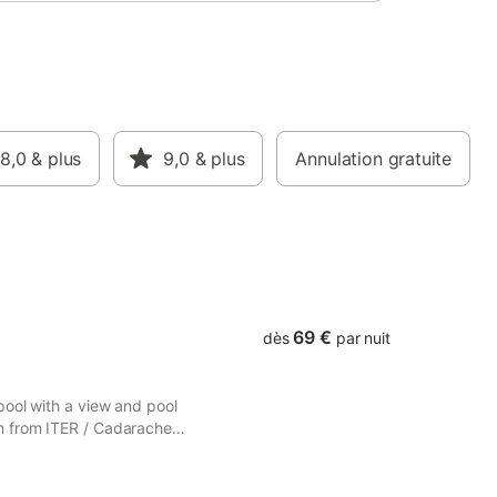
8,0
& plus
9,0
& plus
Annulation gratuite
69 €
dès
par nuit
pool with a view and pool
m from ITER / Cadarache