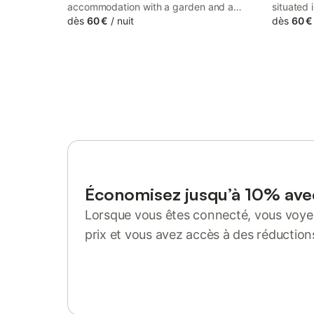
accommodation with a garden and a
situated 
balcony, around 38 km from ITER /
dès
60 €
/
nuit
Cadarach
dès
60 €
Cadarache. This property offers access to
as well a
a terrace, free private parking and free
This prop
WiFi.
free priv
Économisez jusqu’à 10% av
Lorsque vous êtes connecté, vous voyez
prix et vous avez accès à des réduction
Se connecter ou s'inscrire