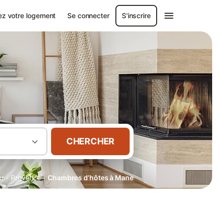
ez votre logement
Se connecter
S'inscrire
CHERCHER
·
·
ur
Provence
Chambres d’hôtes à Mane