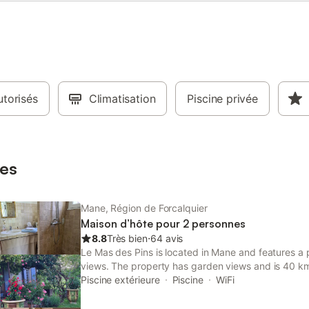
torisés
Climatisation
Piscine privée
es
Mane, Région de Forcalquier
Maison d’hôte pour 2 personnes
8.8
Très bien
⋅
64 avis
Le Mas des Pins is located in Mane and features a 
views. The property has garden views and is 40 k
and 48 km from The Ochre Trail.
Piscine extérieure
Piscine
WiFi