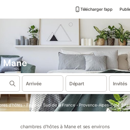
Télécharger l’app
Publi
s Mane
Arrivée
Départ
Invités
·
·
·
res d'hôtes
France
Sud de la France
Provence-Alpes-Côte d'Az
chambres d'hôtes à Mane et ses environs