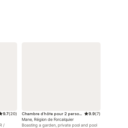
9.7
(
20
)
Chambre d’hôte pour 2 personnes
9.9
(
7
)
Mane, Région de Forcalquier
R /
Boasting a garden, private pool and pool