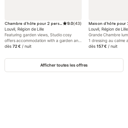
Chambre d’hôte pour 2 personnes
9.0
(
43
)
Louvil, Région de Lille
Louvil, Région de Lille
Featuring garden views, Studio cosy
Grande Chambre lumin
offers accommodation with a garden and
1 dressing au calme 
a terrace, around 11 km from Pierre
dès
72 €
/
nuit
spacieuse et commod
dès
157 €
/
nuit
Mauroy Stadium. Both free WiFi and
indépendantes dans 
parking on-site are available at the bed
terrasse et jardin . 
and breakfast free of charge.
individuelle totalem
Afficher toutes les offres
village de 900 habita
de transport rapide e
métropole Lilloise ( 2
Paris 1h . Parking pr
WIFI gratuit. Petit plu
Connectez-vous et économisez
amateur Football et S
Se connecter
jusqu'à 10% sur nos logements.
est entraîneur profess
féminin et masculin e