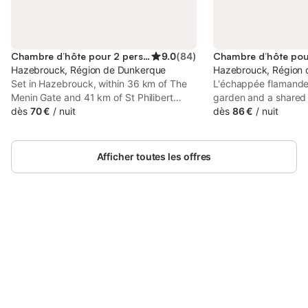
Chambre d’hôte pour 2 personnes
9.0
(
84
)
Hazebrouck, Région de Dunkerque
Hazebrouck, Région
Set in Hazebrouck, within 36 km of The
L'échappée flamande,
Menin Gate and 41 km of St Philibert
garden and a shared l
Metro Station, Les Charmilles offers
dès
70 €
/
nuit
Hazebrouck, 33 km 
dès
86 €
/
nuit
accommodation with a garden as well as
Gate, 36 km from St P
free private parking for guests who drive.
Station, as well as 41
Afficher toutes les offres
Connectez-vous et économisez
Se connecter
jusqu'à 10% sur nos logements.