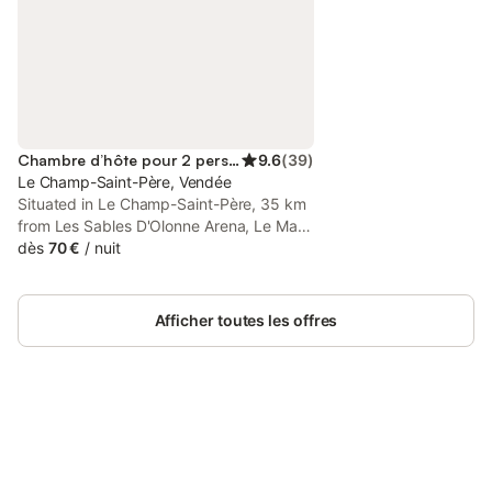
Chambre d’hôte pour 2 personnes
9.6
(
39
)
Le Champ-Saint-Père, Vendée
Situated in Le Champ-Saint-Père, 35 km
from Les Sables D'Olonne Arena, Le Mas
des Vignes Chambres d hôtes et Suite en
dès
70 €
/
nuit
Vendée piscine chauffée has a seasonal
outdoor swimming pool, a garden and
rooms with free WiFi access.
Afficher toutes les offres
Connectez-vous et économisez
Se connecter
jusqu'à 10% sur nos logements.