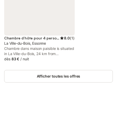
Chambre d’hôte pour 4 personnes
8.0
(
1
)
La Ville-du-Bois, Essonne
Chambre dans maison paisible is situated
in La Ville-du-Bois, 24 km from
Luxembourg Gardens, 24 km from Paris
dès
83 €
/
nuit
Expo - Porte de Versailles, as well as 25
km from Sainte-Chapelle.
Afficher toutes les offres
Connectez-vous et économisez
Se connecter
jusqu'à 10% sur nos logements.