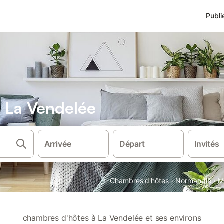
Publi
 La Vendelée
Arrivée
Départ
Invités
·
·
Chambres d'hôtes
Normandie
M
chambres d'hôtes à La Vendelée et ses environs