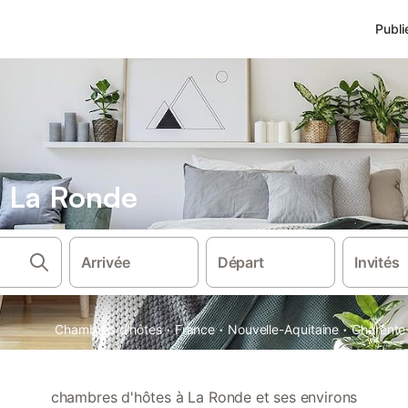
Publi
 La Ronde
Arrivée
Départ
Invités
·
·
·
Chambres d'hôtes
France
Nouvelle-Aquitaine
Charente
chambres d'hôtes à La Ronde et ses environs