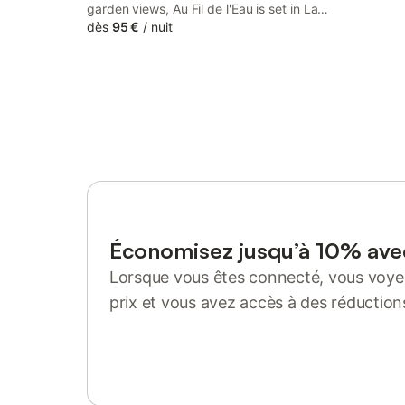
garden views, Au Fil de l'Eau is set in La
Ronde. This property offers access to a
dès
95 €
/
nuit
terrace, free private parking and free WiFi.
The property is non-smoking and is
located 35 km from La Rochelle Train
Station.
Économisez jusqu’à 10% av
Lorsque vous êtes connecté, vous voyez
prix et vous avez accès à des réduction
Se connecter ou s'inscrire