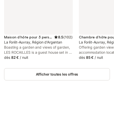
Maison d’hôte pour 3 personnes
8.5
(
102
)
La Forêt-Auvray, Région d'Argentan
La Forêt-Auvray, Rég
Boasting a garden and views of garden,
Offering garden views
LES ROCAILLES is a guest house set in a
accommodation locate
historic building in La Forêt-Auvray, 47
dès
82 €
/
nuit
Auvray, 48 km from 
dès
85 €
/
nuit
km from Zoo of Jurques. There is a
50 km from Mondevil
private entrance at the guest house for
Centre. This bed and
the convenience of those who stay.
air-conditioned acco
Afficher toutes les offres
WiFi.
Connectez-vous et économisez
Se connecter
jusqu'à 10% sur nos logements.