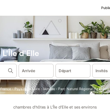
Publi
'Île d'Elle
Arrivée
Départ
Invités
·
·
·
France
Pays de la Loire
Vendée
Parc Naturel Régional du Marais 
chambres d'hôtes à L'Île d'Elle et ses environs