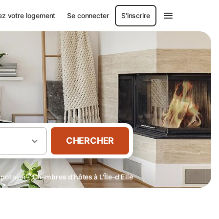
ez votre logement
Se connecter
S'inscrire
CHERCHER
·
poitevin
Chambres d’hôtes à L'Île-d'Elle