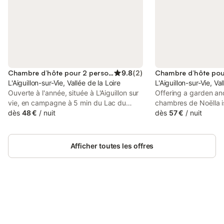
Chambre d’hôte pour 2 personnes
9.8
(
2
)
L'Aiguillon-sur-Vie, Vallée de la Loire
L'Aiguillon-sur-Vie, Va
Ouverte à l'année, située à L'Aiguillon sur
Offering a garden an
vie, en campagne à 5 min du Lac du
chambres de Noëlla i
Jaunay et à 15 min des plages de
dès
48 €
/
nuit
LʼAiguillon-sur-Vie, 
dès
57 €
/
nuit
Bretignolles sur mer, notre chambre
D'Olonne Arena and 
d'hôtes « ESPRIT ZEN » vous accueille
of Saint Jean de Mon
dans son écrin de verdure avec un
Afficher toutes les offres
parking sur la propriété et une entrée
indépendante. Un espace détente sous
les arbres vous attend pour vous
ressourcer. Maison d'artistes, Michel et
Nadine vous propose une chambre de 15
m², non fumeur, équipée d'un lit de
Connectez-vous et économisez
Se connecter
160x200, d'un accès WIFI et d'un coin
jusqu'à 10% sur nos logements.
accueil avec bouilloire, eau, sachets de