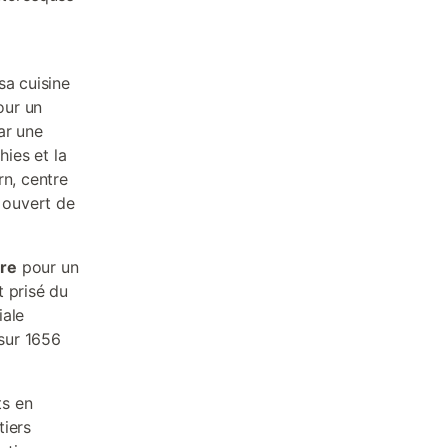
sa cuisine
our un
ar une
hies et la
rn, centre
, ouvert de
ère
pour un
t prisé du
iale
sur 1656
ts en
tiers