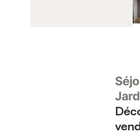
Séjo
Jar
Déco
ven