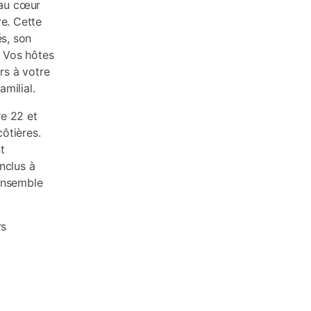
 au cœur
re. Cette
és, son
. Vos hôtes
rs à votre
milial.
re 22 et
ôtières.
t
nclus à
 ensemble
rs