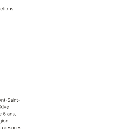
actions
nt-Saint-
 XIVe
e 6 ans,
gion.
ttoresques