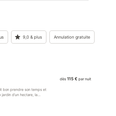
us
9,0
& plus
Annulation gratuite
115 €
dès
par nuit
it bon prendre son temps et
ardin d’un hectare, la
 et Marais pour se
A 3 km de la plage, 1.5 km du
 chauffée toute l’année, une
électrique et un parking