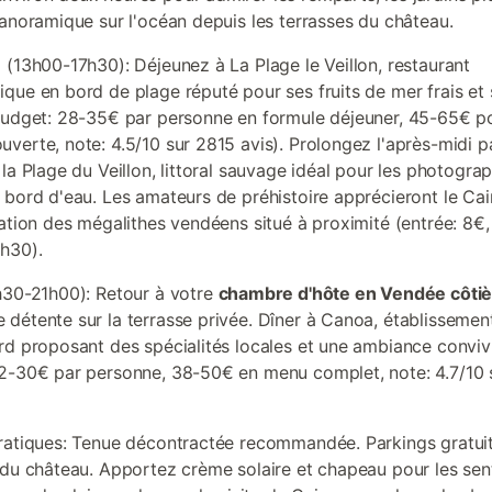
panoramique sur l'océan depuis les terrasses du château.
 (13h00-17h30): Déjeunez à La Plage le Veillon, restaurant
que en bord de plage réputé pour ses fruits de mer frais et 
budget: 28-35€ par personne en formule déjeuner, 45-65€ p
verte, note: 4.5/10 sur 2815 avis). Prolongez l'après-midi p
la Plage du Veillon, littoral sauvage idéal pour les photograp
 bord d'eau. Les amateurs de préhistoire apprécieront le Cai
tation des mégalithes vendéens situé à proximité (entrée: 8€
h30).
h30-21h00): Retour à votre
chambre d'hôte en Vendée côti
détente sur la terrasse privée. Dîner à Canoa, établissemen
rd proposant des spécialités locales et une ambiance conviv
2-30€ par personne, 38-50€ en menu complet, note: 4.7/10 
ratiques: Tenue décontractée recommandée. Parkings gratui
 du château. Apportez crème solaire et chapeau pour les sen