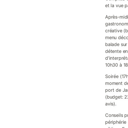
et la vue 
Après-midi
gastronomi
créative (
menu décou
balade sur 
détente en
d'interpré
10h30 à 18
Soirée (17
moment de 
port de Ja
(budget: 2
avis).
Conseils p
périphérie