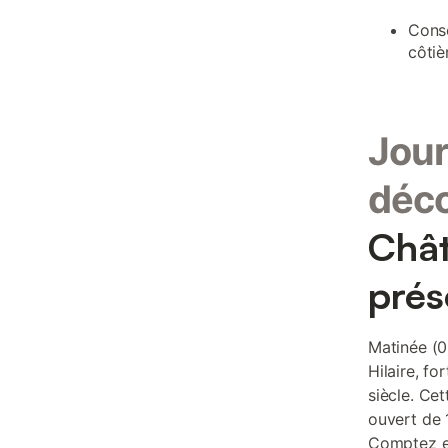
Conse
côtiè
Jour
déc
Chât
prés
Matinée (0
Hilaire, f
siècle. Cet
ouvert de 
Comptez en