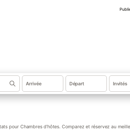
Publi
 les mieux notées à Jard-sur
Arrivée
Départ
Invités
·
·
·
Chambres d'hôtes
France
Pays de la Loire
Ve
ltats pour Chambres d’hôtes. Comparez et réservez au meilleu