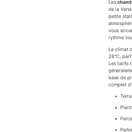
Les
chamb
de la Vend
petite sta
atmosphère
vous accue
rythme tou
Le climat 
28°C, parf
Les tarifs
généraleme
base de pr
complet d'
Terra
Pisci
Parcs
Parki