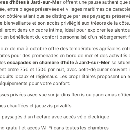
res d'hôtes à Jard-sur-Mer
offrent une pause authentique
ée, entre plages préservées et villages maritimes de caractè
tion côtière atlantique se distingue par ses paysages préserv
 bienveillante et son accès privilégié aux trésors de la côte
illeront dans un cadre intime, idéal pour explorer les alentou
t en bénéficiant du confort personnalisé d'un hébergement fa
doux de mai à octobre offre des températures agréables ent
aites pour des promenades en bord de mer et des activités c
 des
escapades en chambre d'hôte à Jard-sur-Mer
se situen
nt entre 75€ et 150€ par nuit, avec petit-déjeuner souvent i
oduits locaux et régionaux. Les propriétaires proposent un
équipements pour votre confort:
sses privées avec vue sur jardins fleuris ou panoramas côtie
nes chauffées et jacuzzis privatifs
 paysagés d'un hectare avec accès vélo électrique
ng gratuit et accès Wi-Fi dans toutes les chambres