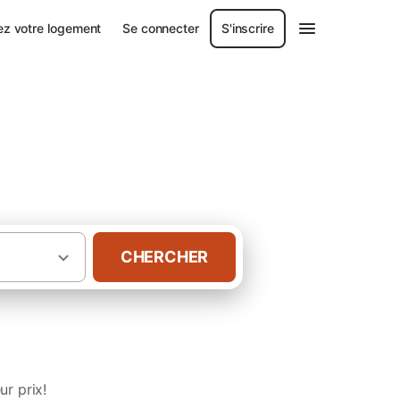
ez votre logement
Se connecter
S'inscrire
-Mer
CHERCHER
·
ndée
Chambres d’hôtes à Jard-sur-Mer
r prix!