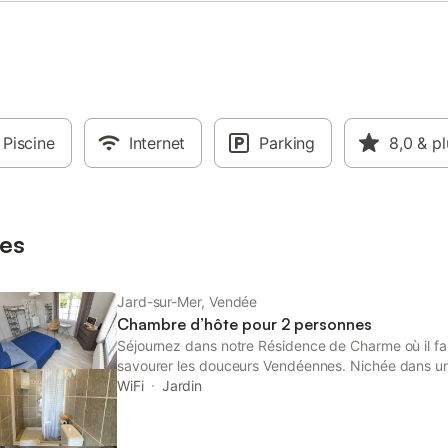
Piscine
Internet
Parking
8,0
& pl
es
Jard-sur-Mer, Vendée
Chambre d’hôte pour 2 personnes
Séjournez dans notre Résidence de Charme où il fa
savourer les douceurs Vendéennes. Nichée dans un j
Résidence Romaric est idéalement située entre Mer
WiFi
Jardin
reconnecter au calme, à la nature et à l’essentiel. 
centre ville, la Résidence vous propose une piscine
immense terrasse plein sud, des vélos à assistance 