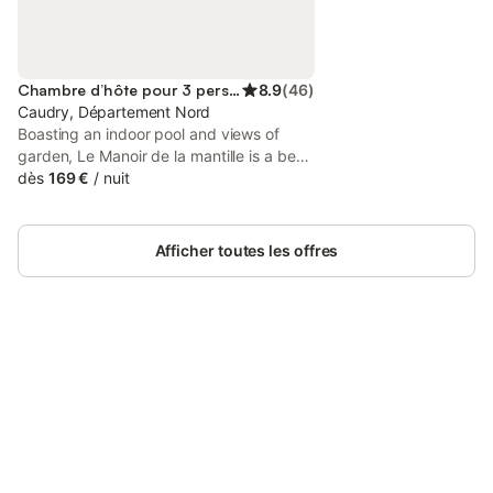
Chambre d’hôte pour 3 personnes
8.9
(
46
)
Caudry, Département Nord
Boasting an indoor pool and views of
garden, Le Manoir de la mantille is a bed
and breakfast set in a historic building in
dès
169 €
/
nuit
Caudry, 10 km from Matisse Museum.
This bed and breakfast has a private
pool and a garden.
Afficher toutes les offres
Connectez-vous et économisez
Se connecter
jusqu'à 10% sur nos logements.