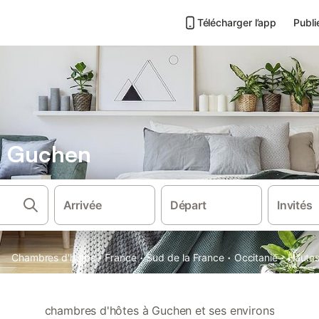
Télécharger l’app
Publi
s Guchen
Arrivée
Départ
Invités
·
·
·
·
Chambres d'hôtes
France
Sud de la France
Occitanie
Haute
chambres d'hôtes à Guchen et ses environs