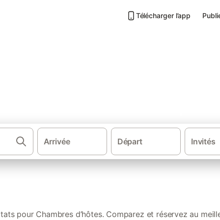
Télécharger l’app
Publi
 les mieux notées à Campan
Arrivée
Départ
Invités
·
·
·
·
Chambres d'hôtes
France
Sud de la France
Occitanie
Hautes
ltats pour Chambres d’hôtes. Comparez et réservez au meille