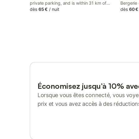
private parking, and is within 31 km of
Bergerie 
Lourdes Train Station and 34 km of
dès
65 €
/
nuit
accommoda
dès
60 €
Basilica of Our Lady of the Rosary. The
garden, a
property has mountain and garden views,
and is 15 km from Pic du Midi Cable Car.
Économisez jusqu’à 10% av
Lorsque vous êtes connecté, vous voyez
prix et vous avez accès à des réduction
Se connecter ou s'inscrire