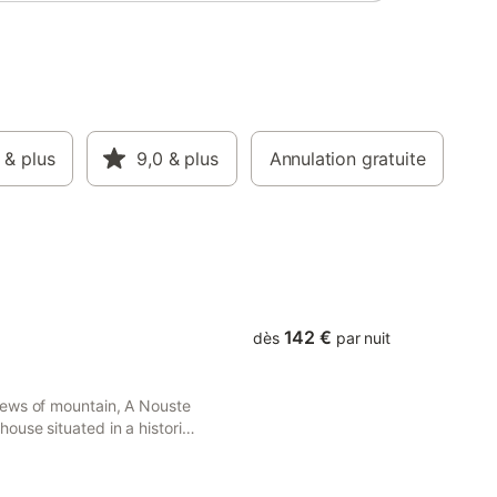
ptés,
ièrement
 propice
es
é, un
 et des
 skis est
ernaux.
& plus
9,0
& plus
Annulation gratuite
142 €
dès
par nuit
iews of mountain, A Nouste
use situated in a historic
ion.