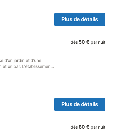
Plus de détails
50 €
dès
par nuit
e d'un jardin et d'une
 et un bar. L'établissement
cation de matériel de ski.
es de ce type sont interdits
Plus de détails
80 €
dès
par nuit