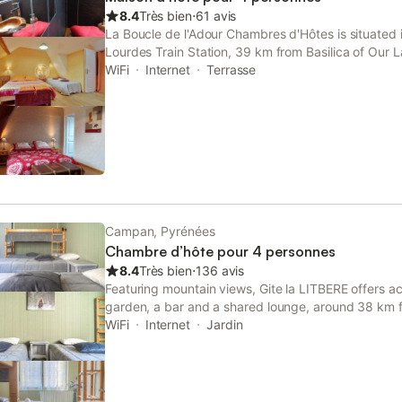
8.4
Très bien
⋅
61 avis
La Boucle de l'Adour Chambres d'Hôtes is situate
Lourdes Train Station, 39 km from Basilica of Our L
as 8.5 km from Col d'Aspin.
WiFi
Internet
Terrasse
Campan, Pyrénées
Chambre d’hôte pour 4 personnes
8.4
Très bien
⋅
136 avis
Featuring mountain views, Gite la LITBERE offers 
garden, a bar and a shared lounge, around 38 km f
There is an on-site restaurant, plus free private pa
WiFi
Internet
Jardin
available.