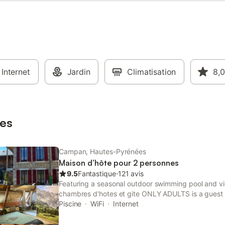
animaux de compagnie sont acce
bien que l'établissement soit ent
non-fumeurs. L'emplacement est
aux activités de plein air, avec d
sentiers de randonnée à proximit
parcours de golf à moins de 3 km
pistes de ski à 8,5 km. Un local à
Internet
Jardin
à disposition pour les séjours hiv
Climatisation
8,0
es
Campan, Hautes-Pyrénées
Maison d’hôte pour 2 personnes
9.5
Fantastique
⋅
121 avis
Featuring a seasonal outdoor swimming pool and v
chambres d'hotes et gite ONLY ADULTS is a guest ho
building in Campan, 28 km from Lourdes Train Stat
Piscine
WiFi
Internet