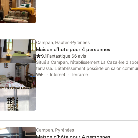
Campan, Hautes-Pyrénées
Maison d’hôte pour 4 personnes
9.1
Fantastique
⋅
66 avis
Situé à Campan, l'établissement La Cazalère dispos
terrasse. L'établissement possède un salon commun
propose des transferts aéroport et un service de lo
WiFi
Internet
Terrasse
Les enterrements de vie de célibataire et autres fêt
dans cet établissement.
Campan, Pyrénées
Maison d’hôte pour 4 personnes