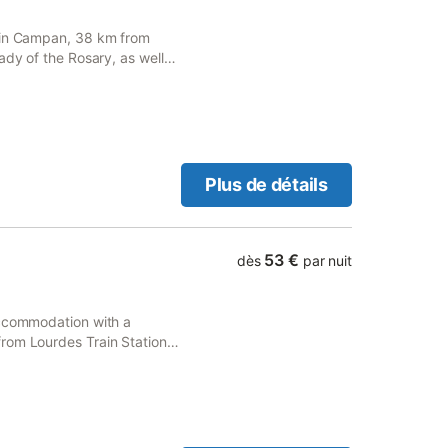
d in Campan, 38 km from
ady of the Rosary, as well
Plus de détails
53 €
dès
par nuit
accommodation with a
rom Lourdes Train Station.
rking and free WiFi are