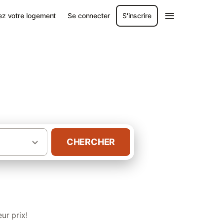
ez votre logement
Se connecter
S'inscrire
CHERCHER
·
-Pyrénées
Chambres d’hôtes à Campan
ur prix!