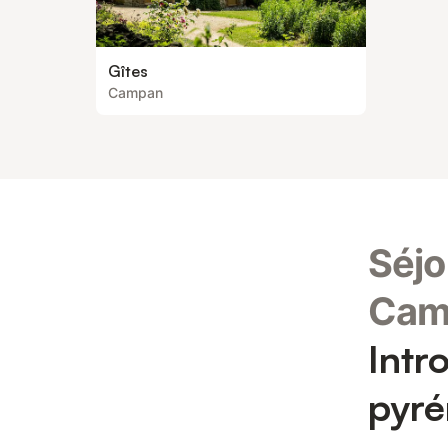
Gîtes
Campan
Séjo
Cam
Intr
pyr