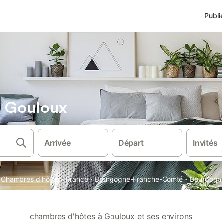
Publi
 Gouloux
Arrivée
Départ
Invités
·
·
·
Chambres d'hôtes
France
Bourgogne-Franche-Comté
Bourgogn
chambres d'hôtes à Gouloux et ses environs