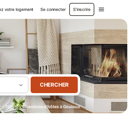
ez votre logement
Se connecter
S'inscrire
CHERCHER
·
·
e
Nièvre
Chambres d’hôtes à Gouloux