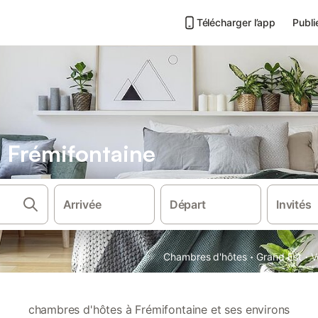
Télécharger l’app
Publi
 Frémifontaine
Arrivée
Départ
Invités
·
·
Chambres d'hôtes
Grand Est
V
chambres d'hôtes à Frémifontaine et ses environs