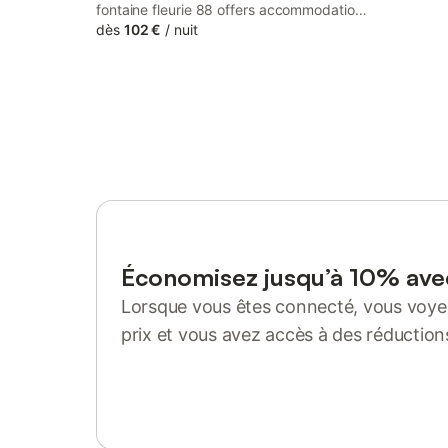
fontaine fleurie 88 offers accommodation
with private pool, free WiFi and free
dès
102 €
/
nuit
private parking for guests who drive. The
property has garden and city views, and
is 25 km from Epinal Train Station.
Économisez jusqu’à 10% av
Lorsque vous êtes connecté, vous voyez
prix et vous avez accès à des réduction
Se connecter ou s'inscrire