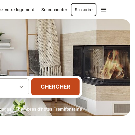
ez votre logement
Se connecter
S'inscrire
CHERCHER
·
osges
Chambres d’hôtes Fremifontaine