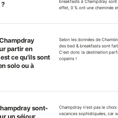
breakfasts à Champdray sont p
 ?
effet, 0 % ont une cheminée et
e Champdray
Selon les données de Chambre
des bed & breakfasts sont fai
ur partir en
C'est donc la destination parf
est ce qu'ils sont
copains !
en solo ou à
 Champdray sont-
Champdray n'est pas le choix 
vacances sophistiquées, car 
our un séjour