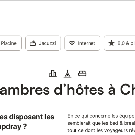
Piscine
Jacuzzi
Internet
8,0
& p
ambres d’hôtes à 
es disposent les
En ce qui concerne les équip
semblerait que les bed & bre
mpdray ?
tout ce dont les voyageurs rêv