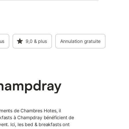
lus
9,0
& plus
Annulation gratuite
Champdray
ements de Chambres Hotes, il
akfasts à Champdray bénéficient de
ent. Ici, les bed & breakfasts ont