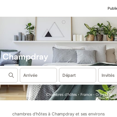
Publi
s Champdray
Arrivée
Départ
Invités
·
·
·
Chambres d'hôtes
France
Grand Est
chambres d'hôtes à Champdray et ses environs