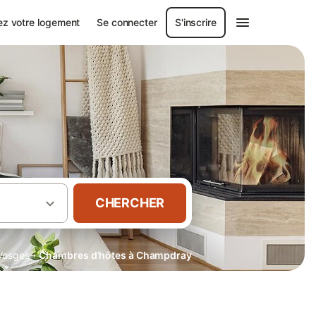
ez votre logement
Se connecter
S'inscrire
CHERCHER
·
Vosges
Chambres d’hôtes à Champdray