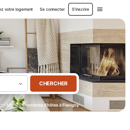
ez votre logement
Se connecter
S'inscrire
CHERCHER
·
·
st
Marne
Chambres d’hôtes à Flavigny