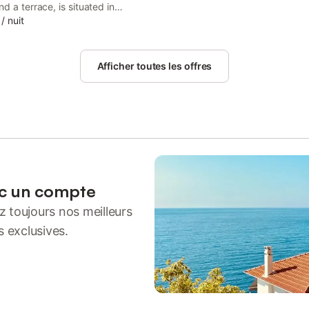
d a terrace, is situated in
, 14 km from Epernay Train
/
nuit
 39 km from Léo Lagrange Park,
s 39 km from Villa Demoiselle.
Afficher toutes les offres
ec un compte
 toujours nos meilleurs
s exclusives.