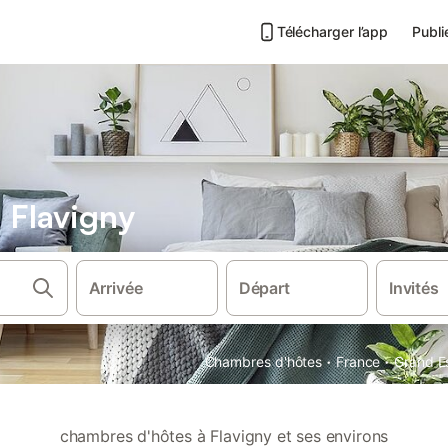
Télécharger l’app
Publi
 Flavigny
Arrivée
Départ
Invités
·
·
Chambres d'hôtes
France
Grand E
chambres d'hôtes à Flavigny et ses environs