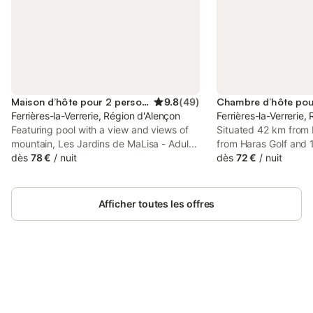
Maison d’hôte pour 2 personnes
9.8
(
49
)
Ferrières-la-Verrerie, Région d'Alençon
Ferrières-la-Verrerie,
Featuring pool with a view and views of
Situated 42 km from 
mountain, Les Jardins de MaLisa - Adulte
from Haras Golf and 
Only - is a recently renovated guest
dès
78 €
/
nuit
Houlme Golf Course,
dès
72 €
/
nuit
house located in Ferrières-la-Verrerie, 41
Zen features accomm
km from Halle au Blé.
Ferrières-la-Verrerie.
Afficher toutes les offres
Connectez-vous et économisez
Se connecter
jusqu'à 10% sur nos logements.