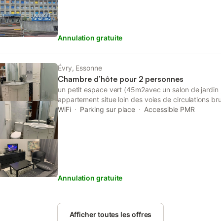
commodités,commerces, restaurants, et services.
Annulation gratuite
Évry, Essonne
Chambre d’hôte pour 2 personnes
un petit espace vert (45m2avec un salon de jardin 
appartement situe loin des voies de circulations br
paisible et ses commerçants, A 1 h de Paris centre 
WiFi
Parking sur place
Accessible PMR
Annulation gratuite
Afficher toutes les offres