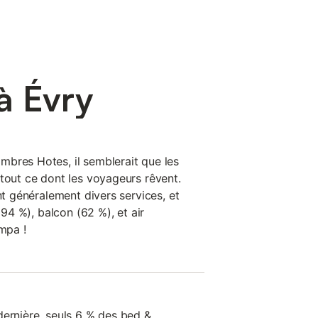
à Évry
bres Hotes, il semblerait que les
 tout ce dont les voyageurs rêvent.
nt généralement divers services, et
 (94 %), balcon (62 %), et air
ympa !
dernière, seuls 6 % des bed &