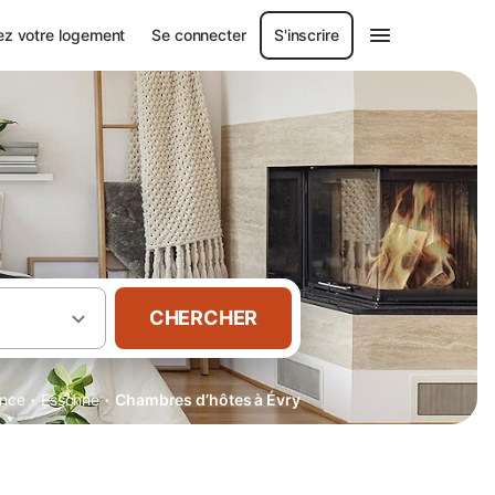
ez votre logement
Se connecter
S'inscrire
CHERCHER
·
·
ance
Essonne
Chambres d’hôtes à Évry