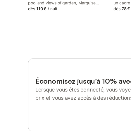
pool and views of garden, Marquise
un cadre
Barbot is a guest house set in a historic
dès
110 €
/
nuit
avec des 
dès
78 €
building in Evry-Courcouronnes, 36 km
cuisine, 
from Luxembourg Gardens.
commodit
proximité
N7, A6) A
Accès dir
d'Orly (
Paris) -
Versaille
Économisez jusqu’à 10% av
Lorsque vous êtes connecté, vous voyez
prix et vous avez accès à des réduction
Se connecter ou s'inscrire