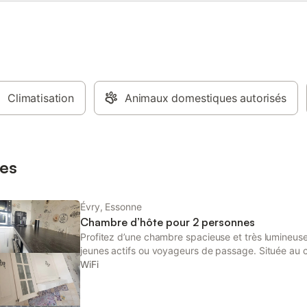
Climatisation
Animaux domestiques autorisés
es
Évry, Essonne
Chambre d’hôte pour 2 personnes
Profitez d’une chambre spacieuse et très lumineuse
jeunes actifs ou voyageurs de passage. Située au c
serez à seulement quelques minutes à pied du RER d
WiFi
l’université et de la préfecture. La chambre est équ
confortable, d’un espace de rangement pratique et 
ou étudier. L’environnement est calme et agréable,