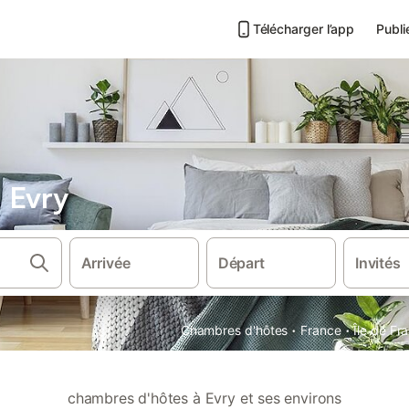
Télécharger l’app
Publi
 Evry
Arrivée
Départ
Invités
·
·
Chambres d'hôtes
France
Île de Fr
chambres d'hôtes à Evry et ses environs