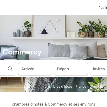
Publi
s Commercy
Arrivée
Départ
Invités
·
·
·
Chambres d'hôtes
France
Grand Est
chambres d'hôtes à Commercy et ses environs