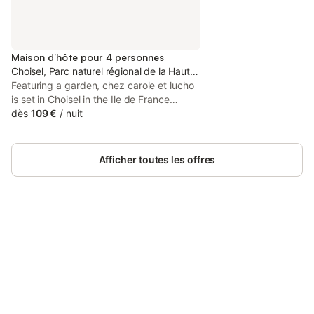
Maison d’hôte pour 4 personnes
Choisel, Parc naturel régional de la Haute Vallée de Chevreuse
Featuring a garden, chez carole et lucho
is set in Choisel in the Ile de France
region, 17 km from France Miniature and
dès
109 €
/
nuit
21 km from Palace of Versailles.
Afficher toutes les offres
Connectez-vous et économisez
Se connecter
jusqu'à 10% sur nos logements.