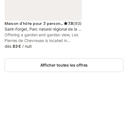
Maison d’hôte pour 3 personnes
7.8
(
93
)
Saint-Forget, Parc naturel régional de la Haute Vallée de Chevreuse
Offering a garden and garden view, Les
Pierres de Chevreuse is located in
Chevreuse, 8.4 km from France Miniature
dès
83 €
/
nuit
and 18 km from Palace of Versailles.
There is an on-site restaurant, plus free
private parking and free WiFi are
Afficher toutes les offres
available.
Connectez-vous et économisez
Se connecter
jusqu'à 10% sur nos logements.