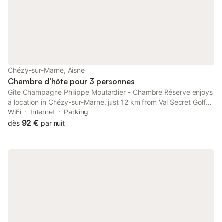
Chézy-sur-Marne, Aisne
Chambre d’hôte pour 3 personnes
Gîte Champagne Philippe Moutardier - Chambre Réserve enjoys
a location in Chézy-sur-Marne, just 12 km from Val Secret Golf
Course and 41 km from Champagne Golf Course.
WiFi
Internet
Parking
92 €
dès
par nuit