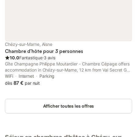
Chézy-sur-Marne, Aisne
Chambre d’hôte pour 3 personnes
10.0
Fantastique
⋅
3 avis
Gîte Champagne Philippe Moutardier - Chambre Cépage offers
accommodation in Chézy-sur-Marne, 12 km from Val Secret Golf
Course and 41 km from Champagne Golf Course.
WiFi
Internet
Parking
87 €
dès
par nuit
Afficher toutes les offres