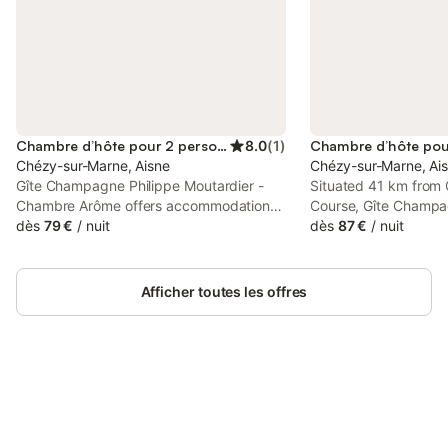
Chambre d’hôte pour 2 personnes
8.0
(
1
)
Chézy-sur-Marne, Aisne
Chézy-sur-Marne, Ai
Gîte Champagne Philippe Moutardier -
Situated 41 km from
Chambre Arôme offers accommodation
Course, Gîte Champa
located in Chézy-sur-Marne, 12 km from
dès
79 €
/
nuit
Moutardier - Chambre
dès
87 €
/
nuit
Val Secret Golf Course and 41 km from
accommodation in Ché
Champagne Golf Course.
set 12 km from Val S
and offers a shared k
Afficher toutes les offres
Connectez-vous et économisez
Se connecter
jusqu'à 10% sur nos logements.