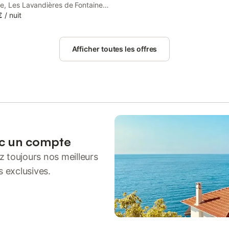
e, Les Lavandières de Fontaine
est rooms, a self-catering house
€
/
nuit
taurant in Fontaine-les-Vervins.
access to the hot tub, spa and
Afficher toutes les offres
ec un compte
 toujours nos meilleurs
s exclusives.