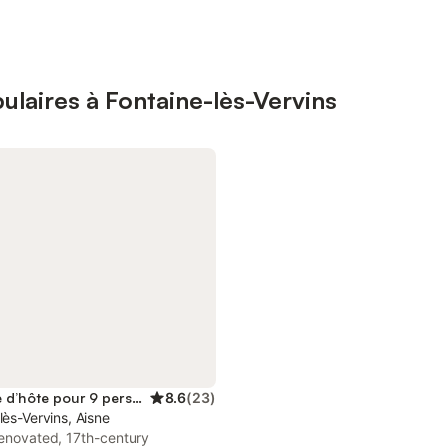
laires à Fontaine-lès-Vervins
Chambre d’hôte pour 9 personnes
8.6
(
23
)
lès-Vervins, Aisne
renovated, 17th-century