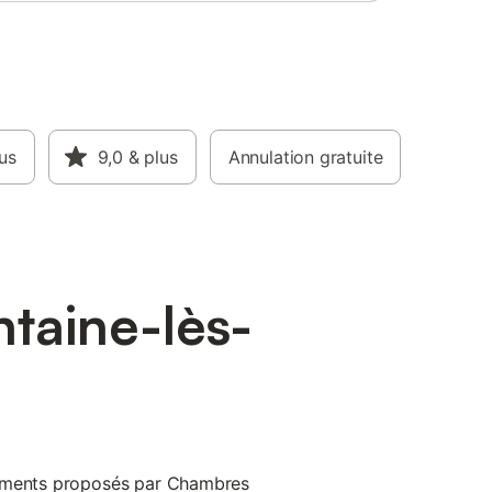
us
9,0
& plus
Annulation gratuite
taine-lès-
pements proposés par Chambres