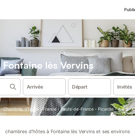
Publi
Fontaine lès Vervins
Arrivée
Départ
Invités
·
·
·
·
·
Chambres d'hôtes
France
Hauts-de-France
Picardie
Aisne
C
chambres d'hôtes à Fontaine lès Vervins et ses environs