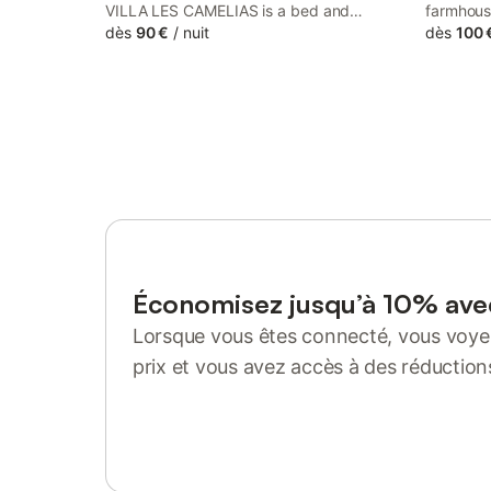
VILLA LES CAMELIAS is a bed and
farmhous
breakfast situated in a historic building in
dès
90 €
/
nuit
offers gu
dès
100 
Fontaine-lès-Vervins, 38 km from Laon
and a res
Train Station.
You will 
sauna.
Économisez jusqu’à 10% av
Lorsque vous êtes connecté, vous voyez
prix et vous avez accès à des réduction
Se connecter ou s'inscrire