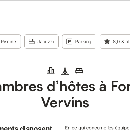
Piscine
Jacuzzi
Parking
8,0
& pl
mbres d’hôtes à Fon
Vervins
ments disposent
En ce qui concerne les équi