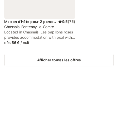
Maison d’hôte pour 2 personnes
9.5
(
75
)
Chasnais, Fontenay-le-Comte
Located in Chasnais, Les papillons roses
provides accommodation with pool with a
view, free WiFi and free private parking
dès
56 €
/
nuit
for guests who drive.
Afficher toutes les offres
Connectez-vous et économisez
Se connecter
jusqu'à 10% sur nos logements.