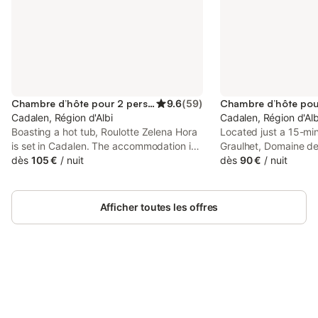
Chambre d’hôte pour 2 personnes
9.6
(
59
)
Cadalen, Région d'Albi
Cadalen, Région d'Alb
Boasting a hot tub, Roulotte Zelena Hora
Located just a 15-mi
is set in Cadalen. The accommodation is
Graulhet, Domaine de 
31 km from Cordes-sur-Ciel, and guests
dès
105 €
/
nuit
outdoor swimming po
dès
90 €
/
nuit
benefit from complimentary WiFi and
terrace. Albi is 20 k
private parking available on site.
Decorated in neutral 
feature a private te
Afficher toutes les offres
heating.
Connectez-vous et économisez
Se connecter
jusqu'à 10% sur nos logements.