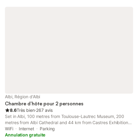
Albi, Région d'Albi
Chambre d’hôte pour 2 personnes
8.6
Très bien
⋅
267 avis
Set in Albi, 100 metres from Toulouse-Lautrec Museum, 200
metres from Albi Cathedral and 44 km from Castres Exhibition
Centre, Chambre d'Elvire offers accommodation with a terrace
WiFi
Internet
Parking
and free WiFi.
Annulation gratuite