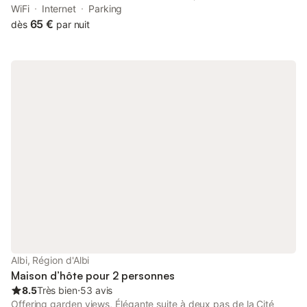
provides accommodation with free WiFi in a historic building.
WiFi
Internet
Parking
65 €
dès
par nuit
Albi, Région d'Albi
Maison d’hôte pour 2 personnes
8.5
Très bien
⋅
53 avis
Offering garden views, Élégante suite à deux pas de la Cité