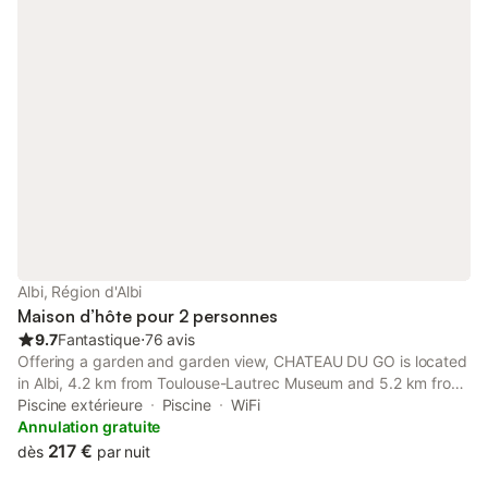
Albi, Région d'Albi
Maison d’hôte pour 2 personnes
9.7
Fantastique
⋅
76 avis
Offering a garden and garden view, CHATEAU DU GO is located
in Albi, 4.2 km from Toulouse-Lautrec Museum and 5.2 km from
Albi Cathedral. With river views, this accommodation provides a
Piscine extérieure
Piscine
WiFi
patio and a swimming pool.
Annulation gratuite
217 €
dès
par nuit