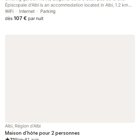
Épiscopale d'Albi is an accommodation located in Albi, 1.2 km
from Albi Cathedral and 44 km from Castres Exhibition Centre.
WiFi
Internet
Parking
107 €
dès
par nuit
Albi, Région d'Albi
Maison d’hôte pour 2 personnes
7.1
Bien
⋅
81 avis