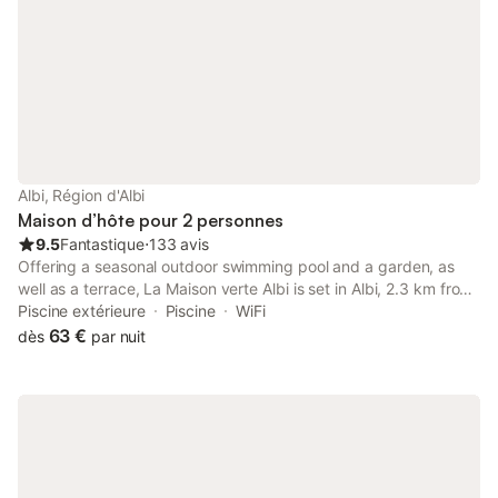
Albi, Région d'Albi
Maison d’hôte pour 2 personnes
9.5
Fantastique
⋅
133 avis
Offering a seasonal outdoor swimming pool and a garden, as
well as a terrace, La Maison verte Albi is set in Albi, 2.3 km from
Albi Cathedral and a 17-minute walk from the city centre. This
Piscine extérieure
Piscine
WiFi
property is 2.
63 €
dès
par nuit