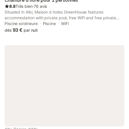
Chambre d’hôte pour 2 personnes
8.8
Très bien
⋅
76 avis
Situated in Albi, Maison d hotes GreenHouse features
accommodation with private pool, free WiFi and free private
parking for guests who drive. This recently renovated bed and
Piscine extérieure
Piscine
WiFi
breakfast is located 4.3 km from Toulouse-Lautrec Museum and
93 €
dès
par nuit
5.