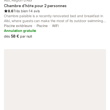
Albi, Région d'Albi
Chambre d’hôte pour 2 personnes
8.6
Très bien
⋅
14 avis
Chambre paisible is a recently renovated bed and breakfast in
Albi, where guests can make the most of its outdoor swimming
pool and garden. This property offers access to a terrace, free
Piscine extérieure
Piscine
WiFi
private parking and free WiFi.
Annulation gratuite
58 €
dès
par nuit