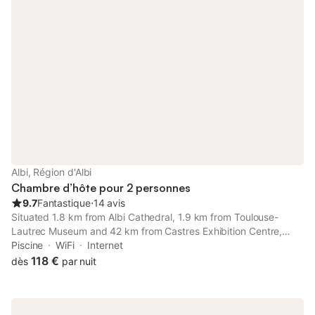
Albi, Région d'Albi
Chambre d’hôte pour 2 personnes
9.7
Fantastique
⋅
14 avis
Situated 1.8 km from Albi Cathedral, 1.9 km from Toulouse-
Lautrec Museum and 42 km from Castres Exhibition Centre,
Chambres d'hôtes Albi ville offers accommodation set in Albi.
Piscine
WiFi
Internet
The property is located 42 km from Goya Museum, 2.
118 €
dès
par nuit