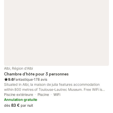
Albi, Région d'Albi
Chambre d’hôte pour 3 personnes
9.6
Fantastique
⋅
178 avis
Situated in Albi, la maison de julia features accommodation
within 800 metres of Toulouse-Lautrec Museum. Free WiFi is
featured.
Piscine extérieure
Piscine
WiFi
Annulation gratuite
83 €
dès
par nuit