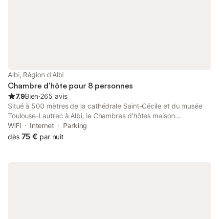
Albi, Région d'Albi
Chambre d’hôte pour 8 personnes
7.9
Bien
⋅
265 avis
Situé à 500 mètres de la cathédrale Saint-Cécile et du musée
Toulouse-Lautrec à Albi, le Chambres d'hôtes maison
bourgeoise Albi propose un hébergement en maison d'hôtes
WiFi
Internet
Parking
dans une demeure de caractère. Veuillez informer
75 €
dès
par nuit
l'établissement Chez Louise à l'avance de l'heure à laquelle vous
prévoyez d'arriver. Vous pouvez indiquer cette information dans
la rubrique « Demandes spéciales » lors de la réservation ou
contacter directement l'établissement. Ses coordonnées
figurent sur votre confirmation de réservation.