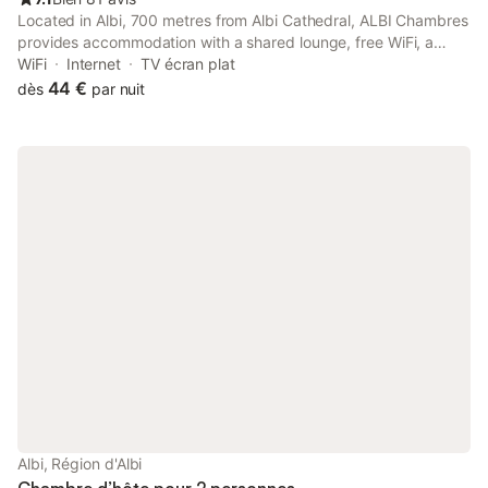
Located in Albi, 700 metres from Albi Cathedral, ALBI Chambres
provides accommodation with a shared lounge, free WiFi, a
shared kitchen, and full-day security.
WiFi
Internet
TV écran plat
44 €
dès
par nuit
Albi, Région d'Albi