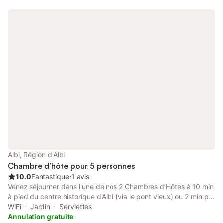
Albi, Région d'Albi
Chambre d’hôte pour 5 personnes
10.0
Fantastique
⋅
1 avis
Venez séjourner dans l'une de nos 2 Chambres d’Hôtes à 10 min
à pied du centre historique d'Albi (via le pont vieux) ou 2 min par
la prochaine passerelle. Nous mettrons tout en oeuvre pour
WiFi
Jardin
Serviettes
vous accueillir dans les meilleures conditions sanitaires et
Annulation gratuite