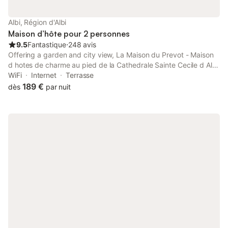
Albi, Région d'Albi
Maison d’hôte pour 2 personnes
9.5
Fantastique
⋅
248 avis
Offering a garden and city view, La Maison du Prevot - Maison
d hotes de charme au pied de la Cathedrale Sainte Cecile d Albi
La Maison du Prevot - Charming Guesthouse at Foot of Albi
WiFi
Internet
Terrasse
Cathedral is situated in Albi, 300 metres from Toulouse-
189 €
dès
par nuit
Lautrec...