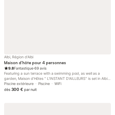
Albi, Région d'Albi
Maison d’hôte pour 4 personnes
9.8
Fantastique
⋅
69 avis
Featuring a sun terrace with a swimming pool, as well as a
garden, Maison d'Hôtes " L'INSTANT D'AILLEURS" is set in Albi.
It is located 1.2 km from Toulouse-Lautrec Museum and
Piscine extérieure
Piscine
WiFi
provides a housekeeping service.
300 €
dès
par nuit