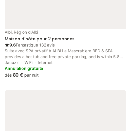
jardin (couverte-privée et extérieure-partagée) et ne
partagerez la piscine avec nous que lorsque nous y sommes.
Vous pourrez stationner votre véhicule sur le stationnement
public gratuit situé devant la maison. Bikers et motards, votre
moto pourra être garée à côté de la notre dans notre garage
sécurisé. Nous resterons disponibles tout au long de votre
Albi, Région d'Albi
séjour pour toute information nécessaire. N'h
Maison d’hôte pour 2 personnes
9.6
Fantastique
⋅
132 avis
Suite avec SPA privatif à ALBI La Mascrabiere BED & SPA
provides a hot tub and free private parking, and is within 5.8
km of Toulouse-Lautrec Museum and 6.8 km of Albi Cathedral.
Jacuzzi
WiFi
Internet
Annulation gratuite
80 €
dès
par nuit