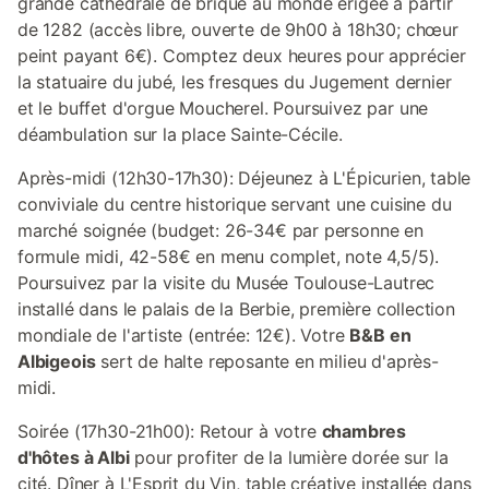
grande cathédrale de brique au monde érigée à partir
de 1282 (accès libre, ouverte de 9h00 à 18h30; chœur
peint payant 6€). Comptez deux heures pour apprécier
la statuaire du jubé, les fresques du Jugement dernier
et le buffet d'orgue Moucherel. Poursuivez par une
déambulation sur la place Sainte-Cécile.
Après-midi (12h30-17h30): Déjeunez à L'Épicurien, table
conviviale du centre historique servant une cuisine du
marché soignée (budget: 26-34€ par personne en
formule midi, 42-58€ en menu complet, note 4,5/5).
Poursuivez par la visite du Musée Toulouse-Lautrec
installé dans le palais de la Berbie, première collection
mondiale de l'artiste (entrée: 12€). Votre
B&B en
Albigeois
sert de halte reposante en milieu d'après-
midi.
Soirée (17h30-21h00): Retour à votre
chambres
d'hôtes à Albi
pour profiter de la lumière dorée sur la
cité. Dîner à L'Esprit du Vin, table créative installée dans