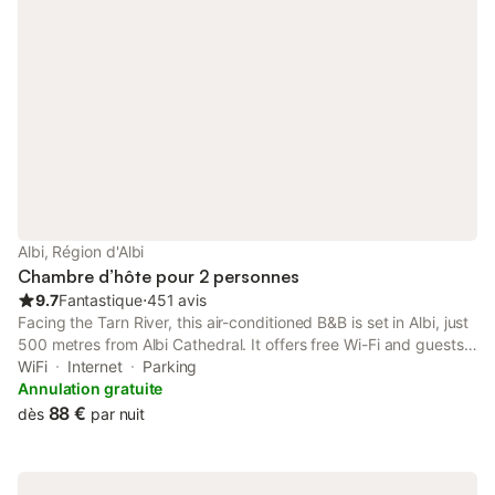
Albi, Région d'Albi
Chambre d’hôte pour 2 personnes
9.7
Fantastique
⋅
451 avis
Facing the Tarn River, this air-conditioned B&B is set in Albi, just
500 metres from Albi Cathedral. It offers free Wi-Fi and guests
are invited to take in the views of the old town from the patio.
WiFi
Internet
Parking
Annulation gratuite
88 €
dès
par nuit