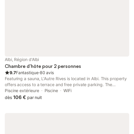
Albi, Région d'Albi
Chambre d’hôte pour 2 personnes
9.7
Fantastique
⋅
80 avis
Featuring a sauna, L'Autre Rives is located in Albi. This property
offers access to a terrace and free private parking. The
property features a seasonal outdoor pool, sauna, spa facilities
Piscine extérieure
Piscine
WiFi
and fitness centre.
106 €
dès
par nuit