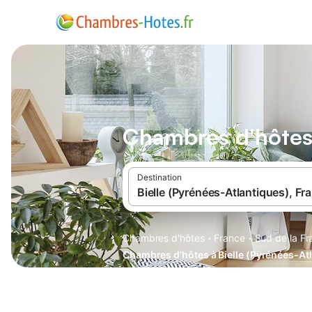
Chambres d'hôtes 
Destination
·
·
Chambres d'hôtes
France
Sud de la Fr
Chambres d’hôtes à Bielle (Pyrénées-At