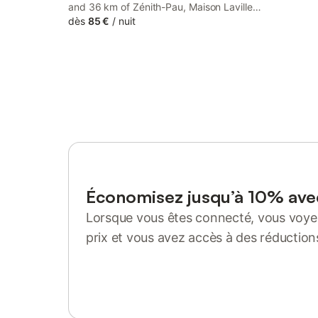
and 36 km of Zénith-Pau, Maison Lavillete
- Chambres d'hôtes en Vallée d'Ossau
dès
85 €
/
nuit
features rooms with air conditioning and a
private bathroom in Bielle.
Économisez jusqu’à 10% av
Lorsque vous êtes connecté, vous voyez
prix et vous avez accès à des réduction
Se connecter ou s'inscrire