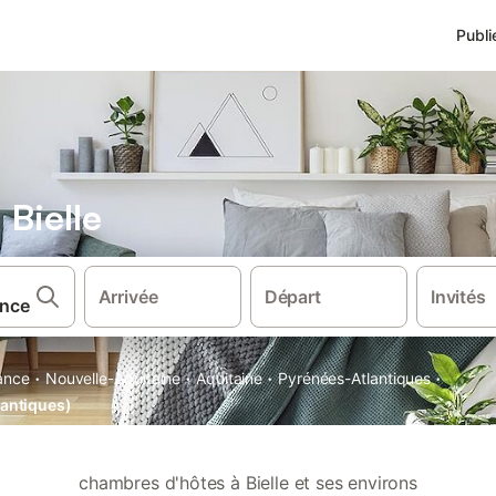
Publi
Bielle
Arrivée
Départ
Invités
·
·
·
·
ance
Nouvelle-Aquitaine
Aquitaine
Pyrénées-Atlantiques
lantiques)
chambres d'hôtes à Bielle et ses environs