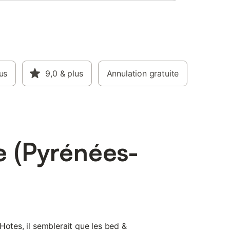
us
9,0
& plus
Annulation gratuite
e (Pyrénées-
Hotes, il semblerait que les bed &