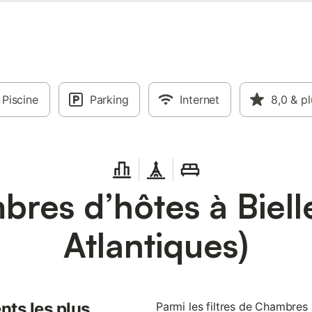
Piscine
Parking
Internet
8,0
& pl
res d’hôtes à Biell
Atlantiques)
nts les plus
Parmi les filtres de Chambres 