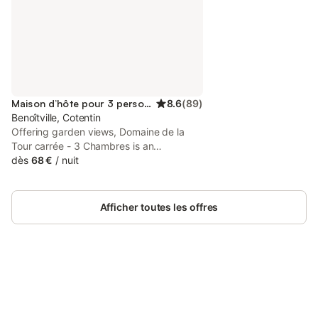
Maison d’hôte pour 3 personnes
8.6
(
89
)
Benoîtville, Cotentin
Offering garden views, Domaine de la
Tour carrée - 3 Chambres is an
accommodation located in Benoîtville, 21
dès
68 €
/
nuit
km from La Cite de la Mer and 45 km
from Tatihou Fort. This guest house
provides free private parking, a 24-hour
Afficher toutes les offres
front desk and free WiFi.
Connectez-vous et économisez
Se connecter
jusqu'à 10% sur nos logements.