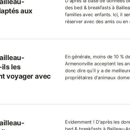
ailleau-
D'après la base de données 
des bed & breakfasts à Baille
daptés aux
familles avec enfants. Ici, il 
réserver avec des amis ou en 
ailleau-
En générale, moins de 10 % de
Armenonville acceptent les 
ils les
donc dire qu'il y a de meilleu
nt voyager avec
propriétaires d'animaux dome
ailleau-
Evidemment ! D'après les donn
bed & breakfasts à Bailleau-Arm