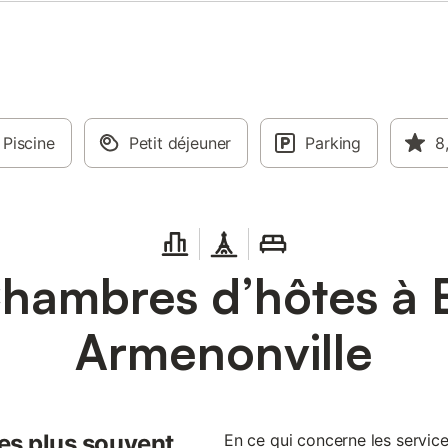
Piscine
Petit déjeuner
Parking
8
hambres d’hôtes à B
Armenonville
les plus souvent
En ce qui concerne les servic