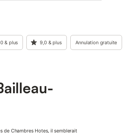
,0
& plus
9,0
& plus
Annulation gratuite
ailleau-
es de Chambres Hotes, il semblerait