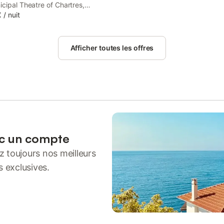
cipal Theatre of Chartres,
u pont offers accommodation
€
/
nuit
en views, free WiFi and free
arking.
Afficher toutes les offres
ec un compte
 toujours nos meilleurs
s exclusives.