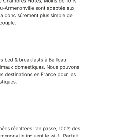
de Chambres Hotes, Moins de 10 %
au-Armenonville sont adaptés aux
sera donc sûrement plus simple de
couple.
s bed & breakfasts à Bailleau-
animaux domestiques. Nous pouvons
res destinations en France pour les
stiques.
ées récoltées l'an passé, 100% des
enonville incluent le wi-fi. Parfait