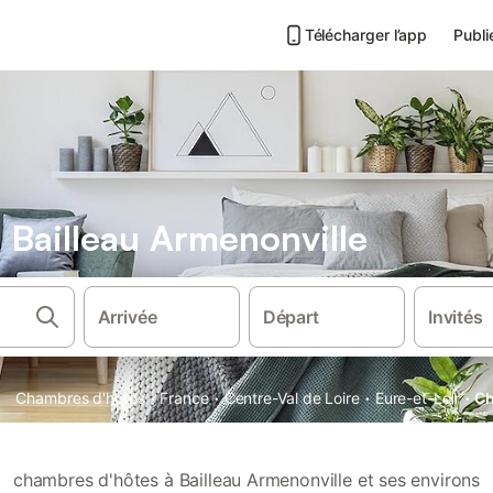
Télécharger l’app
Publi
Bailleau Armenonville
Arrivée
Départ
Invités
·
·
·
·
Chambres d'hôtes
France
Centre-Val de Loire
Eure-et-Loir
Ch
chambres d'hôtes à Bailleau Armenonville et ses environs