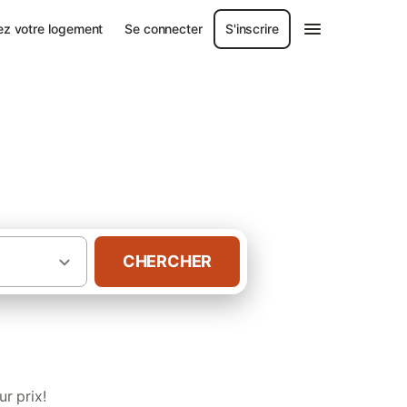
ez votre logement
Se connecter
S'inscrire
CHERCHER
·
·
Manche
Chambres d’hôtes à Agneaux
r prix!