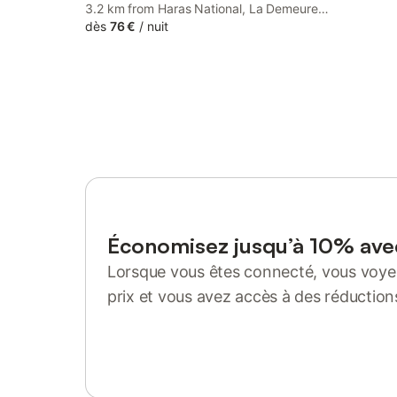
3.2 km from Haras National, La Demeure
de Cathy is a bed and breakfast with a
dès
76 €
/
nuit
garden and barbecue facilities. This
property offers access to a terrace, free
private parking and free WiFi.
Économisez jusqu’à 10% av
Lorsque vous êtes connecté, vous voyez
prix et vous avez accès à des réduction
Se connecter ou s'inscrire