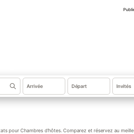
Publi
s Agneaux
Arrivée
Départ
Invités
·
·
Chambres d'hôtes
France
Normandie
ltats pour Chambres d’hôtes. Comparez et réservez au meilleu