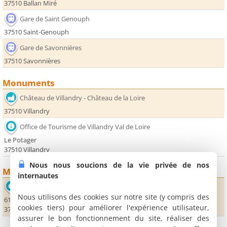
37510 Ballan Miré
Gare de Saint Genouph
37510 Saint-Genouph
Gare de Savonnières
37510 Savonnières
Monuments
Château de Villandry - Château de la Loire
37510 Villandry
Office de Tourisme de Villandry Val de Loire
Le Potager
37510 Villandry
Nous nous soucions de la vie privée de nos
Musées
internautes
Grottes pétrifiantes
Nous utilisons des cookies sur notre site (y compris des
61 route des Grottes Petrifiantes
cookies tiers) pour améliorer l'expérience utilisateur,
37510 Savonnières
assurer le bon fonctionnement du site, réaliser des